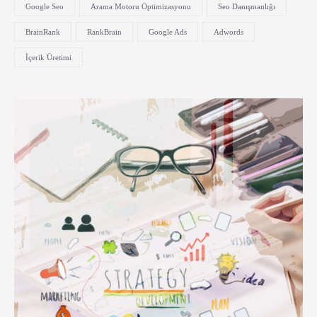
Google Seo
Arama Motoru Optimizasyonu
Seo Danışmanlığı
BrainRank
RankBrain
Google Ads
Adwords
İçerik Üretimi